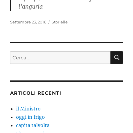
l’anguria
Pubblicato
Categorie
Settembre 23, 2016
Storielle
il
CE
Cerca:
ARTICOLI RECENTI
il Ministro
oggi in frigo
capita talvolta